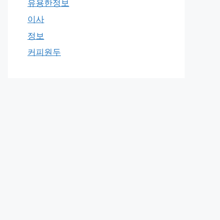
유용한정보
이사
정보
커피원두