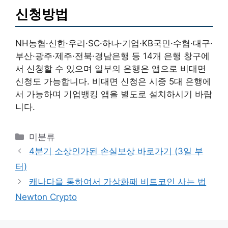
신청방법
NH농협·신한·우리·SC·하나·기업·KB국민·수협·대구·
부산·광주·제주·전북·경남은행 등 14개 은행 창구에
서 신청할 수 있으며 일부의 은행은 앱으로 비대면
신청도 가능합니다. 비대면 신청은 시중 5대 은행에
서 가능하며 기업뱅킹 앱을 별도로 설치하시기 바랍
니다.
카
미분류
테
4분기 소상인가된 손실보상 바로가기 (3일 부
고
터)
리
캐나다을 통하여서 가상화패 비트코인 사는 법
Newton Crypto