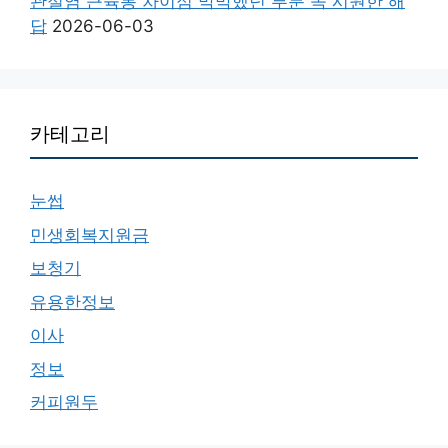
관절염 근육통 차이점 막막했던 부분 속 시원한 해
답
2026-06-03
카테고리
눈썹
민생회복지원금
보청기
유용한정보
이사
정보
커피원두