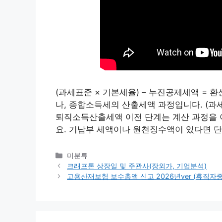
(과세표준 × 기본세율) – 누진공제세액 =
나, 종합소득세의 산출세액 과정입니다. (과세표
퇴직소득산출세액 이전 단계는 계산 과정을 
요. 기납부 세액이나 원천징수액이 있다면 
카
미분류
테
크래프톤 상장일 및 주관사(장외가, 기업분석)
고
고용산재보험 보수총액 신고 2026년ver (휴직
리