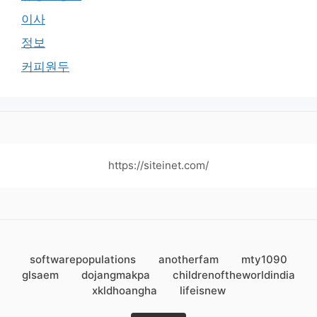
이사
정보
커피원두
https://siteinet.com/
softwarepopulations
anotherfam
mty1090
glsaem
dojangmakpa
childrenoftheworldindia
xkldhoangha
lifeisnew