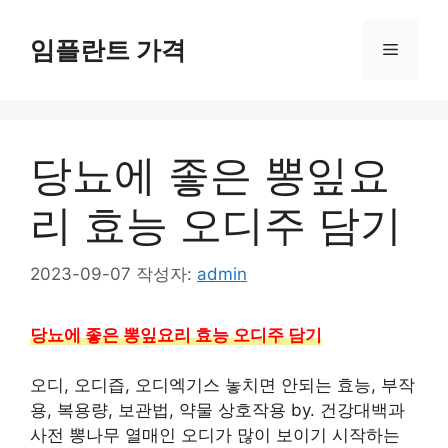
컨
텐
임플란트 가격
메
츠
로
뉴
건
너
당뇨에 좋은 뽕잎요
뛰
기
리 효능 오디주 담기
2023-09-07
작성자:
admin
당뇨에 좋은 뽕잎요리 효능 오디주 담기
오디, 오디즙, 오디엑기스 놓치면 안되는 효능, 부작
용, 복용량, 보관법, 약물 상호작용 by. 건강대백과
사전 뽕나무 열매인 오디가 많이 보이기 시작하는