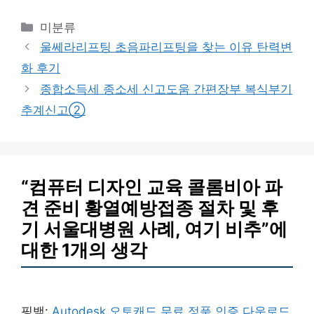
카
미분류
테
울쎄라리프팅 초음파리프팅을 찾는 이유 탄력변
고
화 후기
리
종합소득세 종소세 신고도움 간편장부 복식부기
추계신고②
“컴퓨터 디자인 교육 콜롬비아 파
견 준비 황열예방접종 절차 및 후
기 서울대병원 사례, 여기 비추”에
대한 1개의 생각
핑백:
Autodesk 오토캐드 무료 정품 인증 다운로드