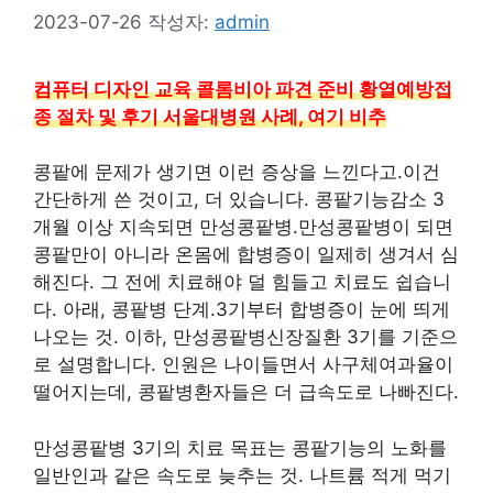
2023-07-26
작성자:
admin
컴퓨터 디자인 교육 콜롬비아 파견 준비 황열예방접
종 절차 및 후기 서울대병원 사례, 여기 비추
콩팥에 문제가 생기면 이런 증상을 느낀다고.이건
간단하게 쓴 것이고, 더 있습니다. 콩팥기능감소 3
개월 이상 지속되면 만성콩팥병.만성콩팥병이 되면
콩팥만이 아니라 온몸에 합병증이 일제히 생겨서 심
해진다. 그 전에 치료해야 덜 힘들고 치료도 쉽습니
다. 아래, 콩팥병 단계.3기부터 합병증이 눈에 띄게
나오는 것. 이하, 만성콩팥병신장질환 3기를 기준으
로 설명합니다. 인원은 나이들면서 사구체여과율이
떨어지는데, 콩팥병환자들은 더 급속도로 나빠진다.
만성콩팥병 3기의 치료 목표는 콩팥기능의 노화를
일반인과 같은 속도로 늦추는 것. 나트륨 적게 먹기