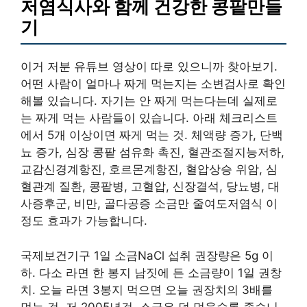
저염식사와 함께 건강한 콩팥만들
기
이거 저분 유튜브 영상이 따로 있으니까 찾아보기.
어떤 사람이 얼마나 짜게 먹는지는 소변검사로 확인
해볼 있습니다. 자기는 안 짜게 먹는다는데 실제로
는 짜게 먹는 사람들이 있습니다. 아래 체크리스트
에서 5개 이상이면 짜게 먹는 것. 체액량 증가, 단백
뇨 증가, 심장 콩팥 섬유화 촉진, 혈관조절지능저하,
교감신경계항진, 호르몬계항진, 혈압상승 위암, 심
혈관계 질환, 콩팥병, 고혈압, 신장결석, 당뇨병, 대
사증후군, 비만, 골다공증 소금만 줄여도저염식 이
정도 효과가 가능합니다.
국제보건기구 1일 소금NaCl 섭취 권장량은 5g 이
하. 다소 라면 한 봉지 남짓에 든 소금량이 1일 권창
치. 오늘 라면 3봉지 먹으면 오늘 권장치의 3배를
먹는 것. 저 2005년것. 소금은 덜 먹을수록 좋습니