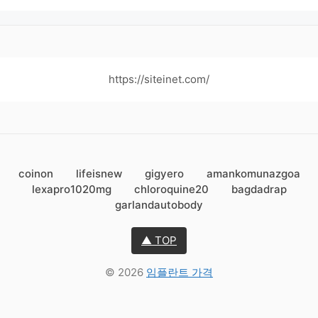
https://siteinet.com/
coinon
lifeisnew
gigyero
amankomunazgoa
lexapro1020mg
chloroquine20
bagdadrap
garlandautobody
▲ TOP
© 2026
임플란트 가격