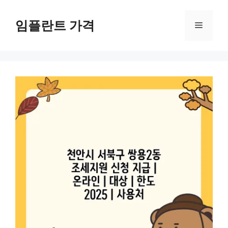
컨
텐
임플란트 가격
메
츠
로
뉴
건
너
뛰
기