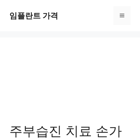
컨
텐
임플란트 가격
메
츠
로
뉴
건
너
뛰
기
주부습진 치료 손가