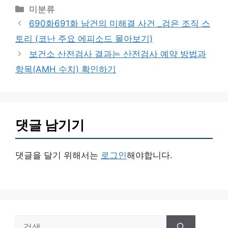
카
미분류
테
690화691화 남건의 미해결 사건 _검은 조직 스
고
토리 (코난 주요 에피소드 몰아보기)
리
보건소 산전검사 결과는 산전검사 예약 방법과
항목(AMH 수치) 확인하기
댓글 남기기
댓글을 달기 위해서는
로그인
해야합니다.
검