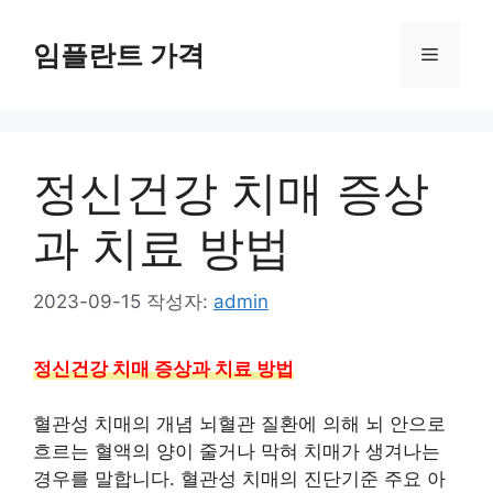
컨
텐
임플란트 가격
메
츠
로
뉴
건
너
정신건강 치매 증상
뛰
기
과 치료 방법
2023-09-15
작성자:
admin
정신건강 치매 증상과 치료 방법
혈관성 치매의 개념 뇌혈관 질환에 의해 뇌 안으로
흐르는 혈액의 양이 줄거나 막혀 치매가 생겨나는
경우를 말합니다. 혈관성 치매의 진단기준 주요 아