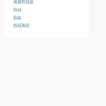
유용한정보
이사
정보
커피원두