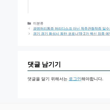
카
미분류
테
광명허리통증 허리디스크 아닌 척추관협착증 일수
고
경기 경기 화성시 동탄 코로나19 2가 백신 접종 예
리
댓글 남기기
댓글을 달기 위해서는
로그인
해야합니다.