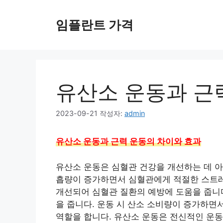
컨
텐
임플란트 가격
츠
로
건
너
뛰
유산소 운동과 근
기
2023-09-21
작성자:
admin
유산소 운동과 근력 운동의 차이와 효과
유산소 운동은 심혈관 건강을 개선하는 데 아
흡량이 증가하면서 심혈관에게 적절한 스트레
개선되어 심혈관 질환의 예방에 도움을 줍니
을 줍니다. 운동 시 산소 소비량이 증가하면
역할을 합니다. 유산소 운동은 전신적인 운