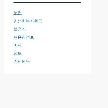
눈썹
민생회복지원금
보청기
유용한정보
이사
정보
커피원두