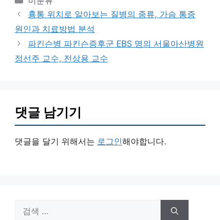
카
미분류
테
흉통 위치로 알아보는 질병의 종류, 가슴 통증
고
원인과 치료방법 분석
리
파킨슨병 파킨슨증후군 EBS 명의 서울아산병원
정선주 교수, 전상용 교수
댓글 남기기
댓글을 달기 위해서는
로그인
해야합니다.
검
색: