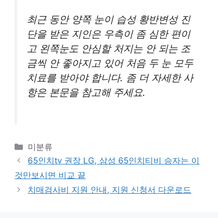
최근 동안 양쪽 눈이 습성 황반변성 진
단을 받은 지인은 우측이 좀 심한 편이
고 왼쪽눈도 안심할 처지는 안 되는 조
금씩 안 좋아지고 있어 처음 두 눈 모두
치료를 받아야 합니다. 좀 더 자세한 사
항은 본문을 참고해 주세요.
카
미분류
테
65인치tv 권장 LG, 삼성 65인치티비 승자는 이
고
것만보시면 비교 끝
리
치매검사비 지원 안내, 지원 신청서 다운로드