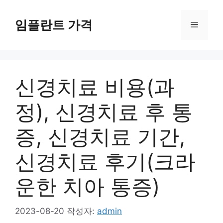
컨
텐
임플란트 가격
메
츠
로
뉴
건
너
신경치료 비용(과
뛰
기
정), 신경치료 후 통
증, 신경치료 기간,
신경치료 후기(크라
운한 치아 통증)
2023-08-20
작성자:
admin