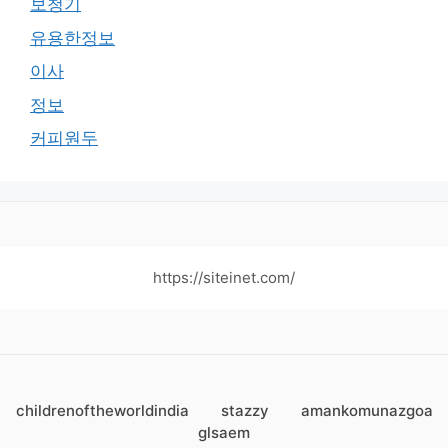
보청기
유용한정보
이사
정보
커피원두
https://siteinet.com/
childrenoftheworldindia
stazzy
amankomunazgoa
glsaem