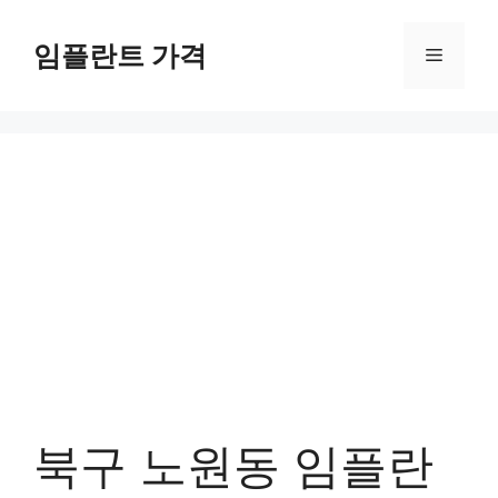
컨
텐
임플란트 가격
메
츠
로
뉴
건
너
뛰
기
북구 노원동 임플란