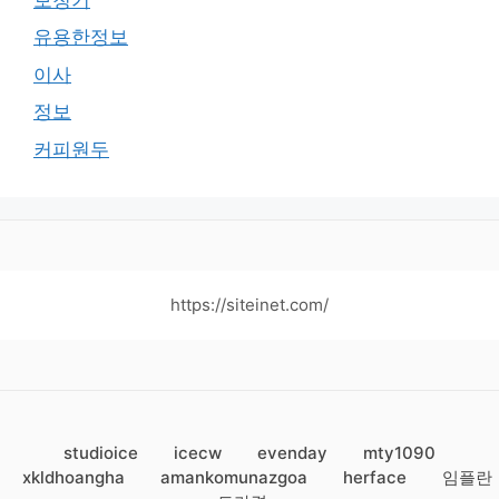
유용한정보
이사
정보
커피원두
https://siteinet.com/
studioice
icecw
evenday
mty1090
xkldhoangha
amankomunazgoa
herface
임플란