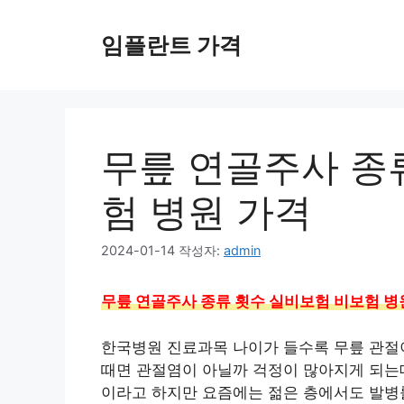
컨
텐
임플란트 가격
츠
로
건
너
뛰
무릎 연골주사 종
기
험 병원 가격
2024-01-14
작성자:
admin
무릎 연골주사 종류 횟수 실비보험 비보험 병
한국병원 진료과목 나이가 들수록 무릎 관절
때면 관절염이 아닐까 걱정이 많아지게 되는
이라고 하지만 요즘에는 젊은 층에서도 발병