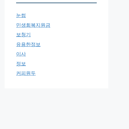
눈썹
민생회복지원금
보청기
유용한정보
이사
정보
커피원두