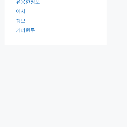
유용한정보
이사
정보
커피원두