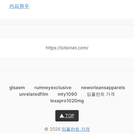
커피원두
https://siteinet.com/
glsaem
rumneyexclusive
neworleansapparels
unrelatedfilm
mty1090
임플란트 가격
lexapro1020mg
▲ TOP
© 2026
임플란트 가격