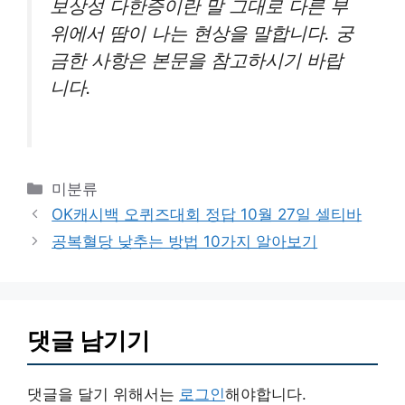
보상성 다한증이란 말 그대로 다른 부
위에서 땀이 나는 현상을 말합니다. 궁
금한 사항은 본문을 참고하시기 바랍
니다.
카
미분류
테
OK캐시백 오퀴즈대회 정답 10월 27일 셀티바
고
공복혈당 낮추는 방법 10가지 알아보기
리
댓글 남기기
댓글을 달기 위해서는
로그인
해야합니다.