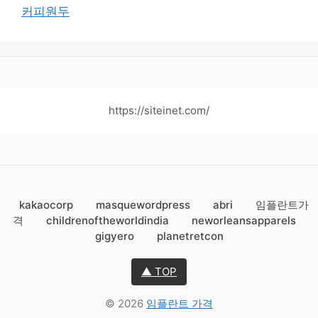
커피원두
https://siteinet.com/
kakaocorp
masquewordpress
abri
임플란트가
격
childrenoftheworldindia
neworleansapparels
gigyero
planetretcon
▲ TOP
© 2026
임플란트 가격