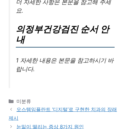
더 자세한 사항은 본문을 참고해 주세
요.
의정부건강검진 순서 안
내
1 자세한 내용은 본문을 참고하시기 바
랍니다.
카
미분류
테
오스템임플란트 ‘디지털’로 구현한 치과의 장래
고
제시
리
눈밑이 떨리는 증상 8가지 원인