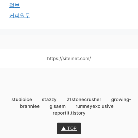
정보
커피원두
https://siteinet.com/
studioice
stazzy
21stonecrusher
growing-
brannlee
glsaem
rumneyexclusive
reportit.tistory
▲ TOP