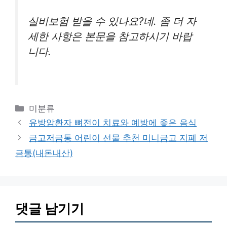
실비보험 받을 수 있나요?네. 좀 더 자
세한 사항은 본문을 참고하시기 바랍
니다.
카
미분류
테
유방암환자 뼈전이 치료와 예방에 좋은 음식
고
금고저금통 어린이 선물 추천 미니금고 지폐 저
리
금통(내돈내산)
댓글 남기기