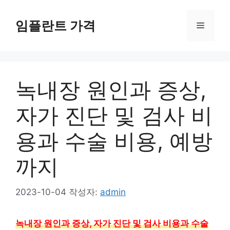
컨
텐
임플란트 가격
메
츠
로
뉴
건
너
녹내장 원인과 증상,
뛰
기
자가 진단 및 검사 비
용과 수술 비용, 예방
까지
2023-10-04
작성자:
admin
녹내장 원인과 증상, 자가 진단 및 검사 비용과 수술