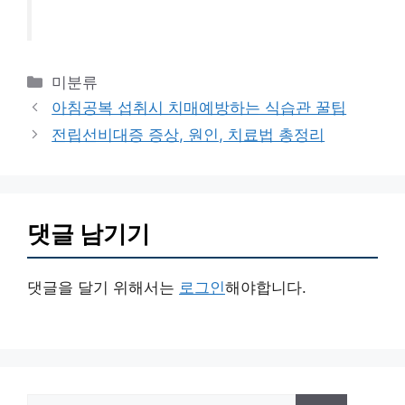
카
미분류
테
아침공복 섭취시 치매예방하는 식습관 꿀팁
고
전립선비대증 증상, 원인, 치료법 총정리
리
댓글 남기기
댓글을 달기 위해서는
로그인
해야합니다.
검