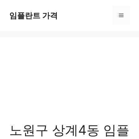
컨
텐
임플란트 가격
메
츠
로
뉴
건
너
뛰
기
노원구 상계4동 임플