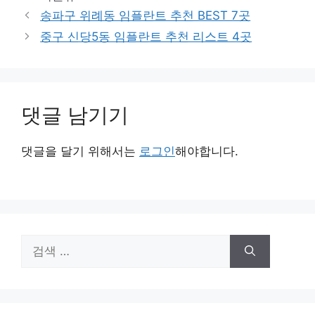
테
송파구 위례동 임플란트 추천 BEST 7곳
고
중구 신당5동 임플란트 추천 리스트 4곳
리
댓글 남기기
댓글을 달기 위해서는
로그인
해야합니다.
검
색: