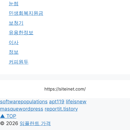
눈썹
민생회복지원금
보청기
유용한정보
이사
정보
커피원두
https://siteinet.com/
softwarepopulations
apt119
lifeisnew
masquewordpress
reportit.tistory
▲ TOP
© 2026
임플란트 가격