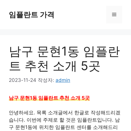
컨
텐
임플란트 가격
메
츠
로
뉴
건
너
남구 문현1동 임플란
뛰
기
트 추천 소개 5곳
2023-11-24
작성자:
admin
남구 문현1동 임플란트 추천 소개 5곳
안녕하세요. 목록 소개글에서 한글로 작성해드리겠
습니다. 이번에 주제로 할 것은 임플란트입니다. 남
구 문현1동에 위치한 임플란트 센터를 소개해드리