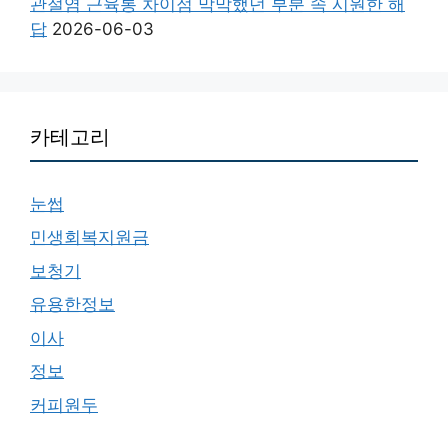
관절염 근육통 차이점 막막했던 부분 속 시원한 해
답
2026-06-03
카테고리
눈썹
민생회복지원금
보청기
유용한정보
이사
정보
커피원두