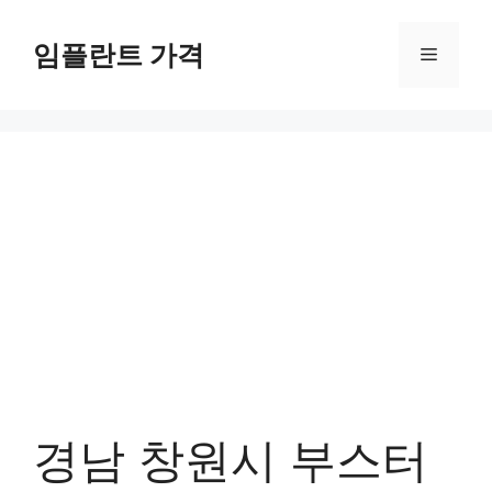
컨
텐
임플란트 가격
메
츠
로
뉴
건
너
뛰
기
경남 창원시 부스터