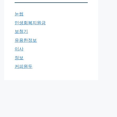
눈썹
민생회복지원금
보청기
유용한정보
이사
정보
커피원두