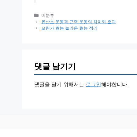
카
미분류
테
유산소 운동과 근력 운동의 차이와 효과
고
모링가 효능 놀라운 효능 정리
리
댓글 남기기
댓글을 달기 위해서는
로그인
해야합니다.