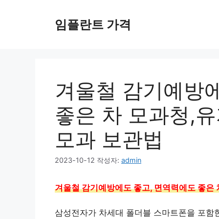
컨
텐
임플란트 가격
츠
로
건
너
뛰
겨울철 감기예방에
기
좋은 차 모과청,유
모과 보관법
2023-10-12
작성자:
admin
겨울철 감기예방에도 좋고, 면역력에도 좋은 
삼성전자가 차세대 폴더블 스마트폰을 포함한