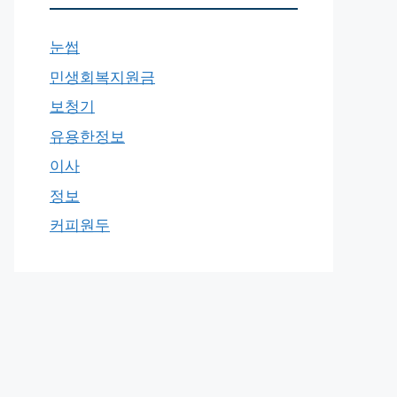
눈썹
민생회복지원금
보청기
유용한정보
이사
정보
커피원두