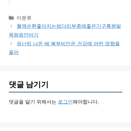
카
미분류
테
혈액순환좋아지는법다리부종에좋은기구록원발
고
목펌핑안마기
리
유난히 나온 배 복부비만은 건강에 어떤 영향을
줄까
댓글 남기기
댓글을 달기 위해서는
로그인
해야합니다.