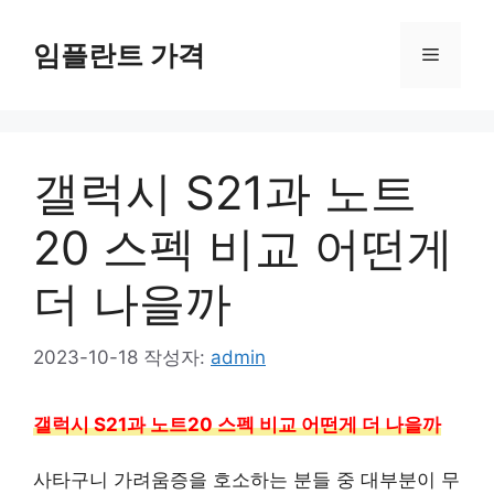
컨
텐
임플란트 가격
메
츠
로
뉴
건
너
갤럭시 S21과 노트
뛰
기
20 스펙 비교 어떤게
더 나을까
2023-10-18
작성자:
admin
갤럭시 S21과 노트20 스펙 비교 어떤게 더 나을까
사타구니 가려움증을 호소하는 분들 중 대부분이 무