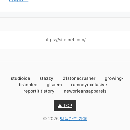
https://siteinet.com/
studioice
stazzy
21stonecrusher
growing-
brannlee
glsaem
rumneyexclusive
reportit.tistory
neworleansapparels
▲ TOP
© 2026
임플란트 가격