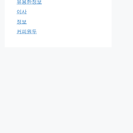
유용한정보
이사
정보
커피원두