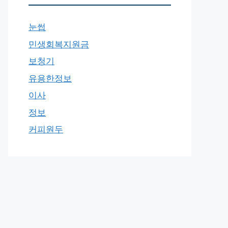
눈썹
민생회복지원금
보청기
유용한정보
이사
정보
커피원두