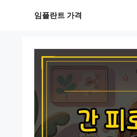
컨
텐
임플란트 가격
츠
로
건
너
뛰
기