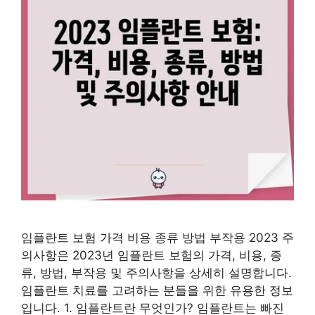
임플란트 보험 가격 비용 종류 방법 부작용 2023 주
의사항은 2023년 임플란트 보험의 가격, 비용, 종
류, 방법, 부작용 및 주의사항을 상세히 설명합니다.
임플란트 치료를 고려하는 분들을 위한 유용한 정보
입니다. 1. 임플란트란 무엇인가? 임플란트는 빠진