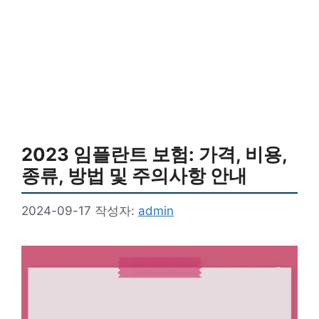
2023 임플란트 보험: 가격, 비용,
종류, 방법 및 주의사항 안내
2024-09-17
작성자:
admin