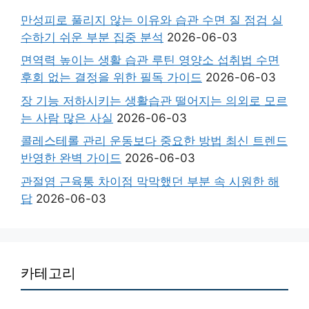
만성피로 풀리지 않는 이유와 습관 수면 질 점검 실
수하기 쉬운 부분 집중 분석
2026-06-03
면역력 높이는 생활 습관 루틴 영양소 섭취법 수면
후회 없는 결정을 위한 필독 가이드
2026-06-03
장 기능 저하시키는 생활습관 떨어지는 의외로 모르
는 사람 많은 사실
2026-06-03
콜레스테롤 관리 운동보다 중요한 방법 최신 트렌드
반영한 완벽 가이드
2026-06-03
관절염 근육통 차이점 막막했던 부분 속 시원한 해
답
2026-06-03
카테고리