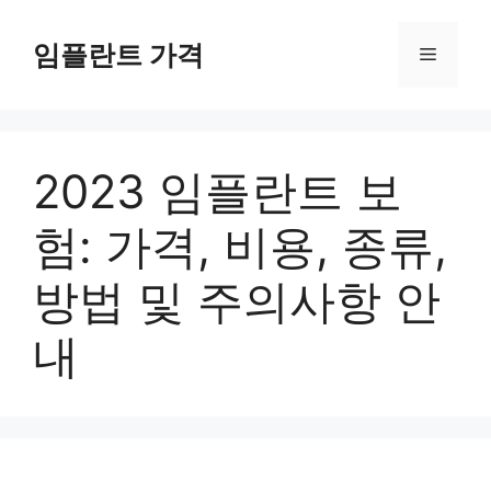
컨
텐
임플란트 가격
메
츠
로
뉴
건
너
2023 임플란트 보
뛰
기
험: 가격, 비용, 종류,
방법 및 주의사항 안
내