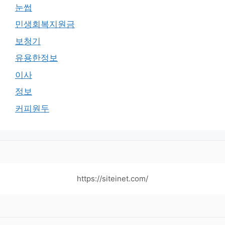
눈썹
민생회복지원금
보청기
유용한정보
이사
정보
커피원두
https://siteinet.com/