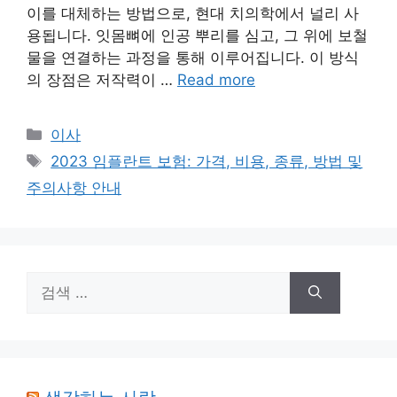
이를 대체하는 방법으로, 현대 치의학에서 널리 사
용됩니다. 잇몸뼈에 인공 뿌리를 심고, 그 위에 보철
물을 연결하는 과정을 통해 이루어집니다. 이 방식
의 장점은 저작력이 …
Read more
카
이사
테
태
2023 임플란트 보험: 가격, 비용, 종류, 방법 및
고
그
주의사항 안내
리
검
색: