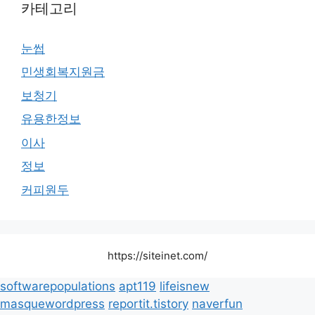
카테고리
눈썹
민생회복지원금
보청기
유용한정보
이사
정보
커피원두
https://siteinet.com/
softwarepopulations
apt119
lifeisnew
masquewordpress
reportit.tistory
naverfun