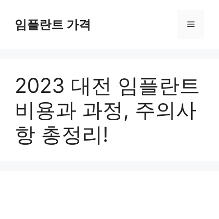
컨
텐
임플란트 가격
메
츠
로
뉴
건
너
2023 대전 임플란트
뛰
기
비용과 과정, 주의사
항 총정리!