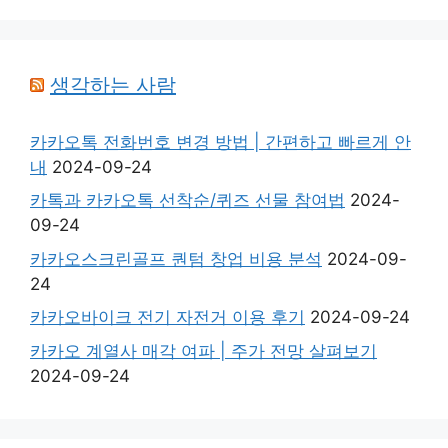
생각하는 사람
카카오톡 전화번호 변경 방법 | 간편하고 빠르게 안
내
2024-09-24
카톡과 카카오톡 선착순/퀴즈 선물 참여법
2024-
09-24
카카오스크린골프 퀀텀 창업 비용 분석
2024-09-
24
카카오바이크 전기 자전거 이용 후기
2024-09-24
카카오 계열사 매각 여파 | 주가 전망 살펴보기
2024-09-24