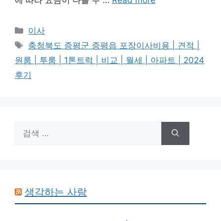
카
이사
테
태
충청북도 증평군 증평읍 포장이사비용 | 견적 |
고
그
원룸 | 투룸 | 1톤트럭 | 비교 | 월세 | 아파트 | 2024
리
후기
검
색:
생각하는 사람