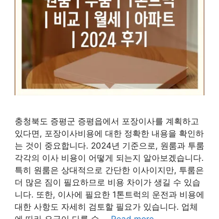
충청북도 증평군 증평읍에서 포장이사를 계획하고
있다면, 포장이사비용에 대한 정확한 내용을 확인하
는 것이 중요합니다. 2024년 기준으로, 원룸과 투룸
각각의 이사 비용이 어떻게 되는지 알아보겠습니다.
특히 원룸은 상대적으로 간단한 이사이지만, 투룸은
더 많은 짐이 필요하므로 비용 차이가 생길 수 있습
니다. 또한, 이사에 필요한 1톤트럭의 운전과 비용에
대한 사항도 자세히 검토할 필요가 있습니다. 업체
에 따라 요금이 다를 수 …
Read more