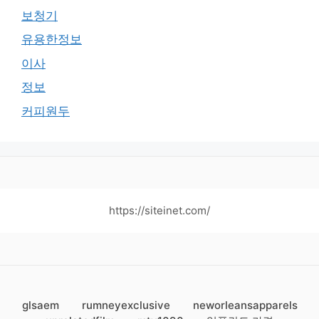
보청기
유용한정보
이사
정보
커피원두
https://siteinet.com/
glsaem
rumneyexclusive
neworleansapparels