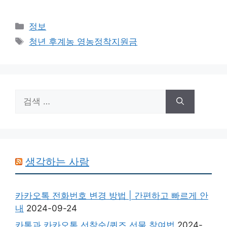
카
정보
테
태
청년 후계농 영농정착지원금
고
그
리
검
색:
생각하는 사람
카카오톡 전화번호 변경 방법 | 간편하고 빠르게 안
내
2024-09-24
카톡과 카카오톡 선착순/퀴즈 선물 참여법
2024-