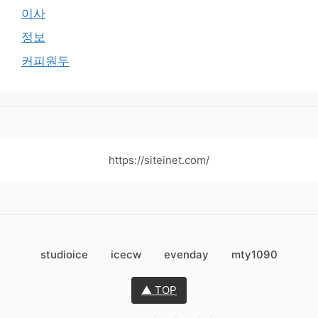
이사
정보
커피원두
https://siteinet.com/
studioice
icecw
evenday
mty1090
▲ TOP