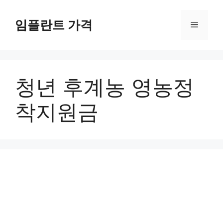
컨
텐
임플란트 가격
메
츠
로
뉴
건
너
청년 후계농 영농정
뛰
기
착지원금