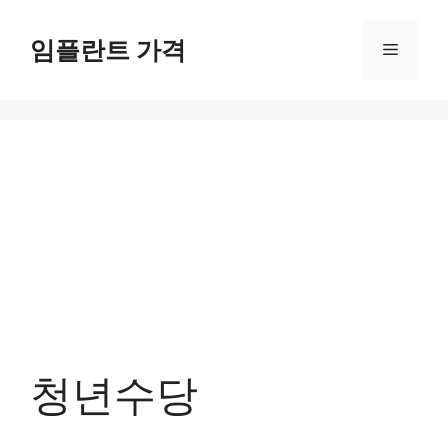
컨
텐
임플란트 가격
메
츠
로
뉴
건
너
뛰
기
청년수당