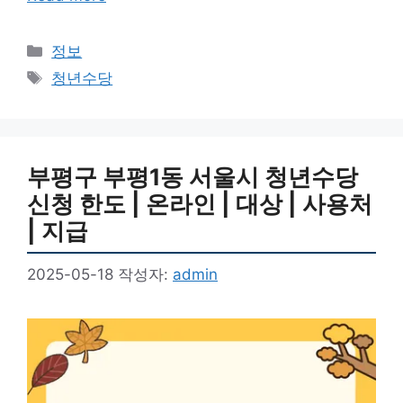
카
정보
테
태
청년수당
고
그
리
부평구 부평1동 서울시 청년수당
신청 한도 | 온라인 | 대상 | 사용처
| 지급
2025-05-18
작성자:
admin