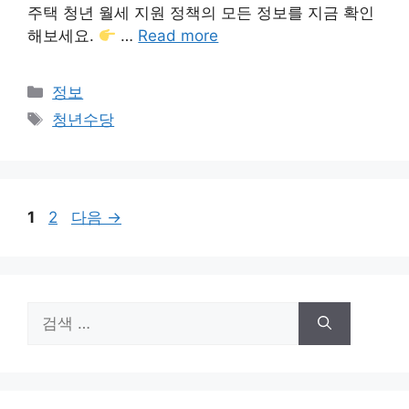
주택 청년 월세 지원 정책의 모든 정보를 지금 확인
해보세요.
…
Read more
카
정보
테
태
청년수당
고
그
리
페
페
1
2
다음
→
이
이
지
지
검
색: