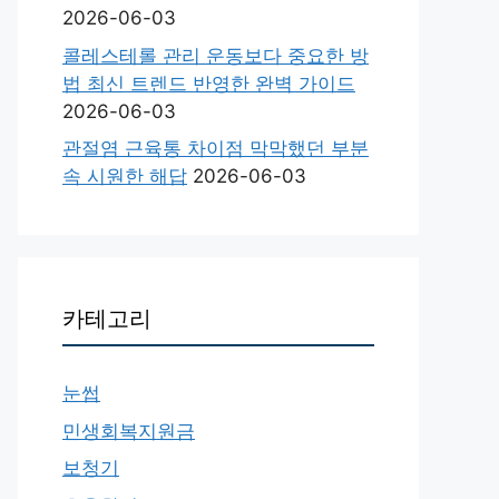
2026-06-03
콜레스테롤 관리 운동보다 중요한 방
법 최신 트렌드 반영한 완벽 가이드
2026-06-03
관절염 근육통 차이점 막막했던 부분
속 시원한 해답
2026-06-03
카테고리
눈썹
민생회복지원금
보청기