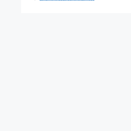
고
그
리