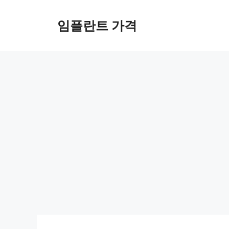
컨
텐
임플란트 가격
츠
로
건
너
뛰
기