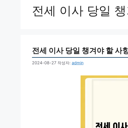
전세 이사 당일 챙
전세 이사 당일 챙겨야 할 사
2024-08-27
작성자:
admin