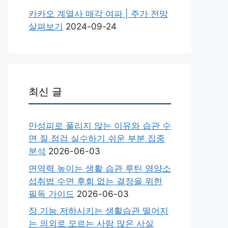
카카오 계열사 매각 여파 | 주가 전망
살펴보기
2024-09-24
최신 글
만성피로 풀리지 않는 이유와 습관 수
면 질 점검 실수하기 쉬운 부분 집중
분석
2026-06-03
면역력 높이는 생활 습관 루틴 영양소
섭취법 수면 후회 없는 결정을 위한
필독 가이드
2026-06-03
장 기능 저하시키는 생활습관 떨어지
는 의외로 모르는 사람 많은 사실