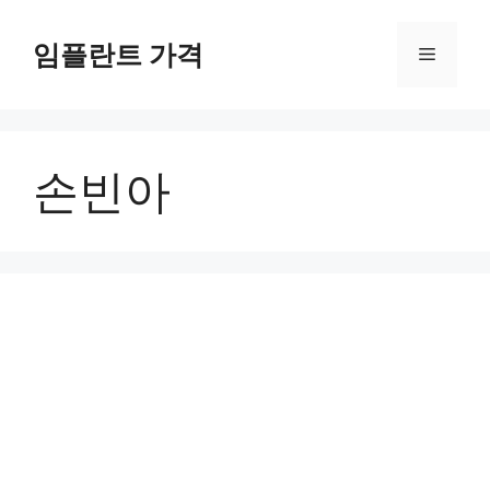
컨
텐
임플란트 가격
메
츠
로
뉴
건
너
손빈아
뛰
기