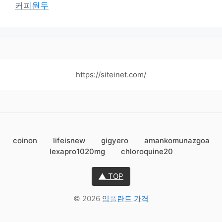
커피원두
https://siteinet.com/
coinon
lifeisnew
gigyero
amankomunazgoa
lexapro1020mg
chloroquine20
▲ TOP
© 2026
임플란트 가격