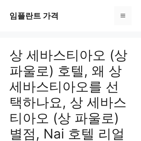
컨
텐
임플란트 가격
메
츠
로
뉴
건
너
상 세바스티아오 (상
뛰
기
파울로) 호텔, 왜 상
세바스티아오를 선
택하나요, 상 세바스
티아오 (상 파울로)
별점, Nai 호텔 리얼