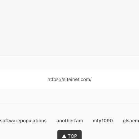
https://siteinet.com/
softwarepopulations
anotherfam
mty1090
glsaem
▲ TOP