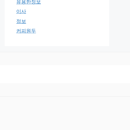
유용한정보
이사
정보
커피원두