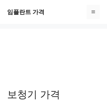
컨
텐
임플란트 가격
메
츠
로
뉴
건
너
뛰
기
보청기 가격