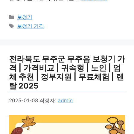
카
보청기
테
태
보청기 가격
고
그
리
전라북도 무주군 무주읍 보청기 가
격 | 가격비교 | 귀속형 | 노인 | 업
체 추천 | 정부지원 | 무료체험 | 렌
탈 2025
2025-01-08
작성자:
admin