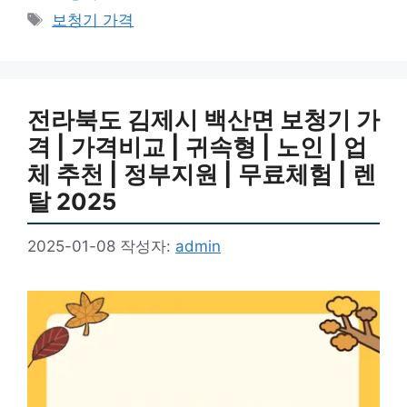
테
태
보청기 가격
고
그
리
전라북도 김제시 백산면 보청기 가
격 | 가격비교 | 귀속형 | 노인 | 업
체 추천 | 정부지원 | 무료체험 | 렌
탈 2025
2025-01-08
작성자:
admin