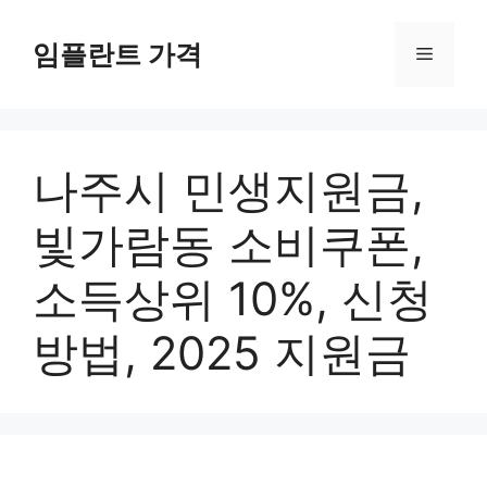
컨
텐
임플란트 가격
메
츠
로
뉴
건
너
나주시 민생지원금,
뛰
기
빛가람동 소비쿠폰,
소득상위 10%, 신청
방법, 2025 지원금