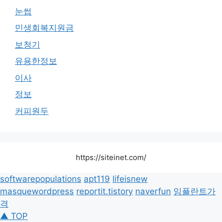
눈썹
민생회복지원금
보청기
유용한정보
이사
정보
커피원두
https://siteinet.com/
softwarepopulations
apt119
lifeisnew
masquewordpress
reportit.tistory
naverfun
임플란트가
격
▲ TOP