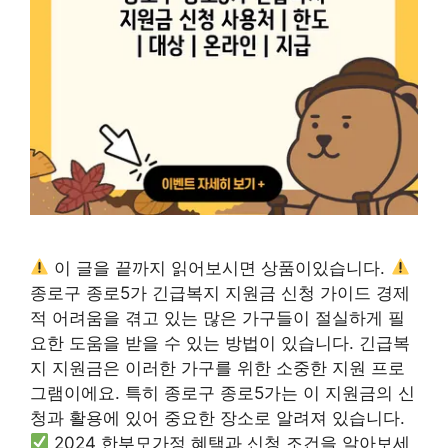
이 글을 끝까지 읽어보시면 상품이있습니다.
종로구 종로5가 긴급복지 지원금 신청 가이드 경제
적 어려움을 겪고 있는 많은 가구들이 절실하게 필
요한 도움을 받을 수 있는 방법이 있습니다. 긴급복
지 지원금은 이러한 가구를 위한 소중한 지원 프로
그램이에요. 특히 종로구 종로5가는 이 지원금의 신
청과 활용에 있어 중요한 장소로 알려져 있습니다.
2024 한부모가정 혜택과 신청 조건을 알아보세