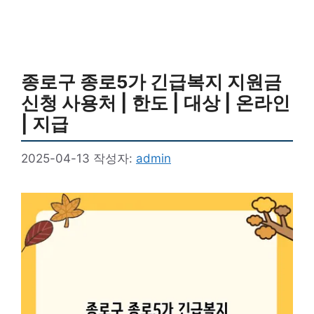
종로구 종로5가 긴급복지 지원금
신청 사용처 | 한도 | 대상 | 온라인
| 지급
2025-04-13
작성자:
admin