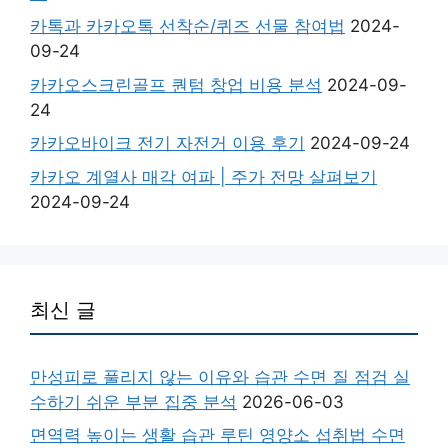
카톡과 카카오톡 선착순/퀴즈 선물 참여법
2024-
09-24
카카오스크린골프 퀀텀 창업 비용 분석
2024-09-
24
카카오바이크 전기 자전거 이용 후기
2024-09-24
카카오 계열사 매각 여파 | 주가 전망 살펴보기
2024-09-24
최신 글
만성피로 풀리지 않는 이유와 습관 수면 질 점검 실
수하기 쉬운 부분 집중 분석
2026-06-03
면역력 높이는 생활 습관 루틴 영양소 섭취법 수면