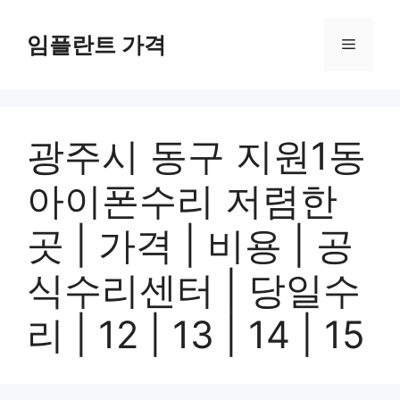
컨
텐
임플란트 가격
메
츠
로
뉴
건
너
광주시 동구 지원1동
뛰
기
아이폰수리 저렴한
곳 | 가격 | 비용 | 공
식수리센터 | 당일수
리 | 12 | 13 | 14 | 15