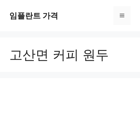
컨
텐
임플란트 가격
메
츠
로
뉴
건
너
고산면 커피 원두
뛰
기