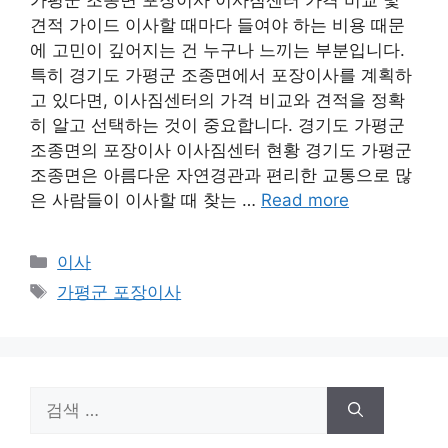
견적 가이드 이사할 때마다 들여야 하는 비용 때문
에 고민이 깊어지는 건 누구나 느끼는 부분입니다.
특히 경기도 가평군 조종면에서 포장이사를 계획하
고 있다면, 이사짐센터의 가격 비교와 견적을 정확
히 알고 선택하는 것이 중요합니다. 경기도 가평군
조종면의 포장이사 이사짐센터 현황 경기도 가평군
조종면은 아름다운 자연경관과 편리한 교통으로 많
은 사람들이 이사할 때 찾는 …
Read more
카
이사
테
태
가평군 포장이사
고
그
리
검
색: