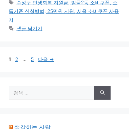
테
태
수성구 민생회복 지원금, 범물2동 소비쿠폰, 소
고
그
득기준 신청방법, 25만원 지원, 서울 소비쿠폰 사용
리
처
댓글 남기기
페
페
페
1
2
…
5
다음
→
이
이
이
지
지
지
검
색:
생각하는 사람