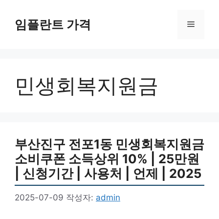
컨
텐
임플란트 가격
메
츠
로
뉴
건
너
민생회복지원금
뛰
기
부산진구 전포1동 민생회복지원금
소비쿠폰 소득상위 10% | 25만원
| 신청기간 | 사용처 | 언제 | 2025
2025-07-09
작성자:
admin