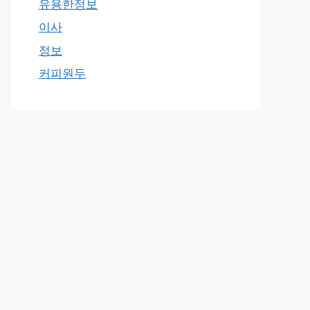
유용한정보
이사
정보
커피원두