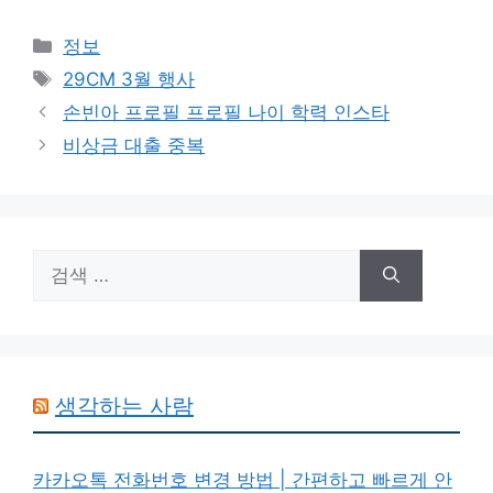
카
정보
테
태
29CM 3월 행사
고
그
손빈아 프로필 프로필 나이 학력 인스타
리
비상금 대출 중복
검
색:
생각하는 사람
카카오톡 전화번호 변경 방법 | 간편하고 빠르게 안