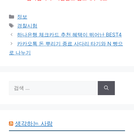
카
정보
테
태
경찰시험
고
그
하나은행 체크카드 추천 혜택이 뛰어난 BEST4
리
카카오톡 돈 뿌리기 종료 사다리 타기와 N 빵으
로 나누기
검
색:
생각하는 사람