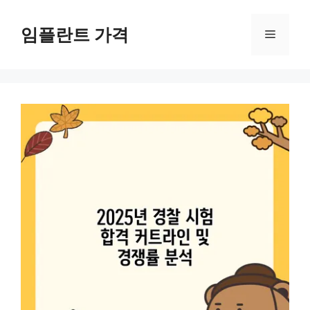
컨
텐
임플란트 가격
메
츠
로
뉴
건
너
뛰
기